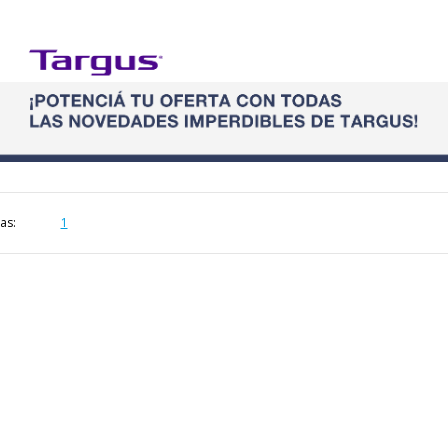
as:
1