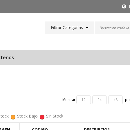
Filtrar Categorias
ctenos
Mostrar
por
12
24
48
Stock
Stock Bajo
Sin Stock
AGEN
CODIGO
DESCRIPCION