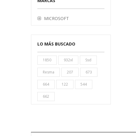
MARCAS
MICROSOFT
LO MÁS BUSCADO
1850
932xl
Ssd
Resma
207
673
664
122
544
662