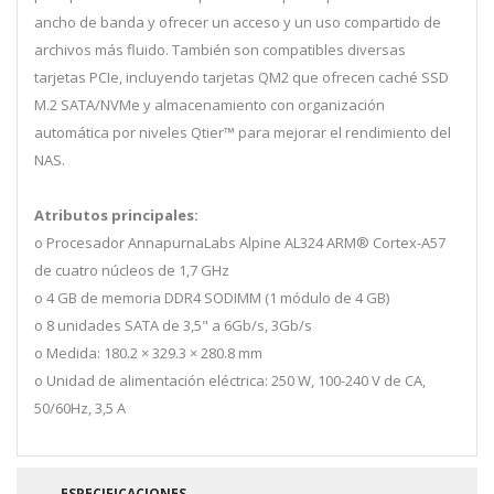
ancho de banda y ofrecer un acceso y un uso compartido de
archivos más fluido. También son compatibles diversas
tarjetas PCIe, incluyendo tarjetas QM2 que ofrecen caché SSD
M.2 SATA/NVMe y almacenamiento con organización
automática por niveles Qtier™ para mejorar el rendimiento del
NAS.
Atributos principales:
o Procesador AnnapurnaLabs Alpine AL324 ARM® Cortex-A57
de cuatro núcleos de 1,7 GHz
o 4 GB de memoria DDR4 SODIMM (1 módulo de 4 GB)
o 8 unidades SATA de 3,5" a 6Gb/s, 3Gb/s
o Medida: 180.2 × 329.3 × 280.8 mm
o Unidad de alimentación eléctrica: 250 W, 100-240 V de CA,
50/60Hz, 3,5 A
ESPECIFICACIONES