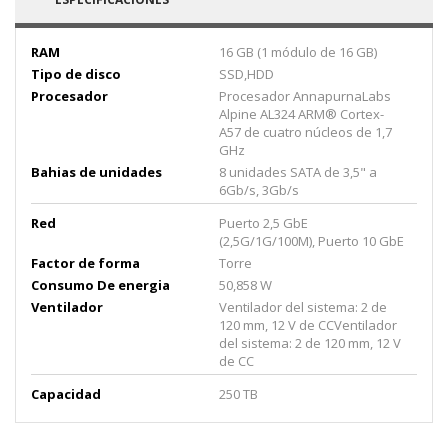
RAM
16 GB (1 módulo de 16 GB)
Tipo de disco
SSD,HDD
Procesador
Procesador AnnapurnaLabs
Alpine AL324 ARM® Cortex-
A57 de cuatro núcleos de 1,7
GHz
Bahias de unidades
8 unidades SATA de 3,5" a
6Gb/s, 3Gb/s
Red
Puerto 2,5 GbE
(2,5G/1G/100M), Puerto 10 GbE
Factor de forma
Torre
Consumo De energia
50,858 W
Ventilador
Ventilador del sistema: 2 de
120 mm, 12 V de CCVentilador
del sistema: 2 de 120 mm, 12 V
de CC
Capacidad
250 TB