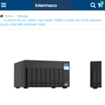
0
Home
Storage
TS-832PX-4G-US - QNAP | NAS QNAP TORRE TS-832PX-4G-US DE 8 BAHIAS
QUAD-CORE ARM 4GB RAM 10GBE